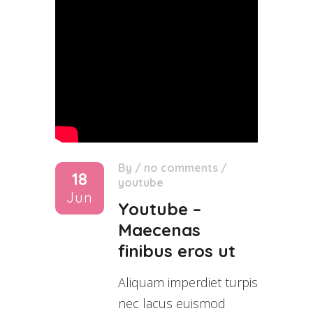
By
/
no comments
/
18
youtube
Jun
Youtube –
Maecenas
finibus eros ut
Aliquam imperdiet turpis
nec lacus euismod