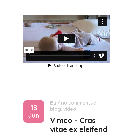
By
/
no comments
/
18
blog
,
video
Jun
Vimeo – Cras
vitae ex eleifend